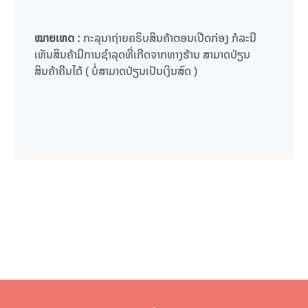
ໝາຍເຫດ :
ກະລຸນາຖ່າຍຄຣິບສິນຄ້າຕອນເປີດກ່ອງ ກໍລະນີ
ເຫັນສິນຄ້າມີການຊຳລຸດທີ່ເກີດຈາກທາງຮ້ານ ສາມາດປ່ຽນ
ສິນຄ້າຄືນໄດ້ ( ບໍ່ສາມາດປ່ຽນເປັນເງິນສົດ )