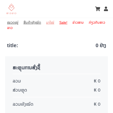
ໝວດໝູ່
ສິນຄ້າທັງໝົດ
ມາໃໝ່
Sale!
ຂ່າວສານ
ກ່ຽວກັບສາວ
ລາວ
title
:
0
ຢ່າງ
ສະຫຼຸບການສັ່ງຊື້
ລວມ
₭
0
ສ່ວນຫຼຸດ
₭
0
ລວມທັງໝົດ
₭
0