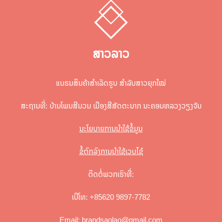
ສາວລາວ
ແບຣນສິນຄ້າສຳເລັດຮູບ ສຳລັບສາວຍຸກໃໝ່
ສະຖານທີ່: ບ້ານໂພນສີນວນ ເມືອງສີສັດຕະນາກ ນະຄອນຫລວງວຽງຈັນ
ນະໂຍບາຍການນຳໃຊ້ຂໍ້ມູນ
ຂໍ້ຕົກລົງການນຳໃຊ້ເວບໄຊ໋
ຕິດຕໍ່ພວກເຮົາທີ່:
ເບີໂທ: +85620 9897-7782
Email:
brandsaolao@gmail.com